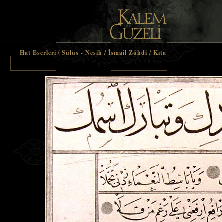
Hat Eserleri / Sülüs - Nesih / İsmail Zühdi / Kıta